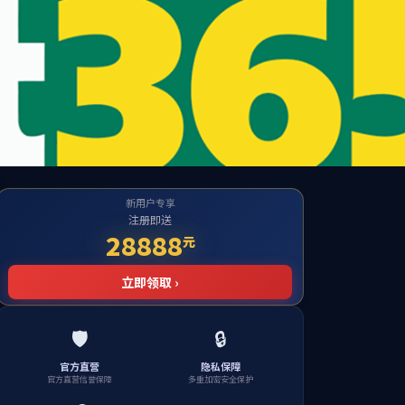
搜索
主页
党建思政
招生就业
校友风采
分享到
相关链接