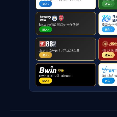
su
系
当前页面发生