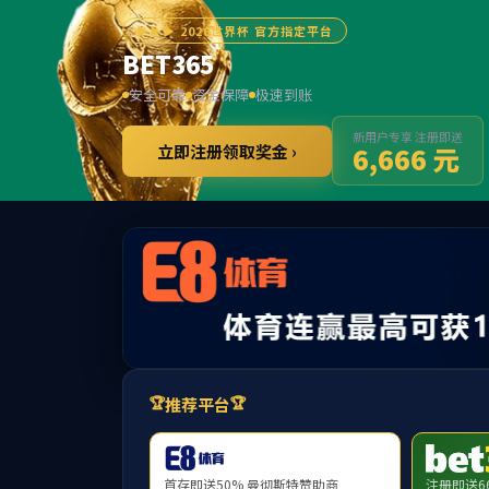
首页
suncitygroup太阳集团
工
联系我们
当前位置:
首页
>>
教学科研
>>
专业建设
>> 正文
2