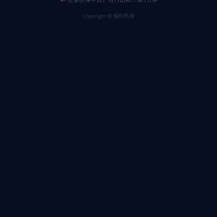
览 或
览 或
返回首页
关闭页面
国教育部
河南省教育
学习强国
智慧树在线
中国大
所有：suncitygroup太阳集团·(中国)首页登录入口 固定电话：0394-8228